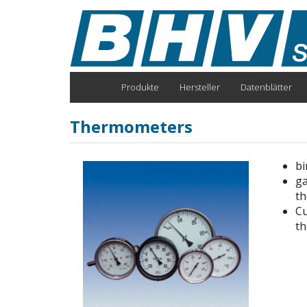
Direkt
zum
Inhalt
Produkte
Hersteller
Datenblätter
Main
navigation
Thermometers
bi
ga
t
Cu
th