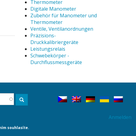
Thermometer
Digitale Manometer
Zubehör für Manometer und
Thermometer
Ventile, Ventilanordnungen
Präzisions-
Druckkalibriergeräte
Leistungsrelais
Schwebekörper -
Durchflussmessgeräte
Suche
Anmelden
ním souhlasíte.