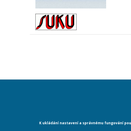
User
account
K ukládání nastavení a správnému fungování použ
menu