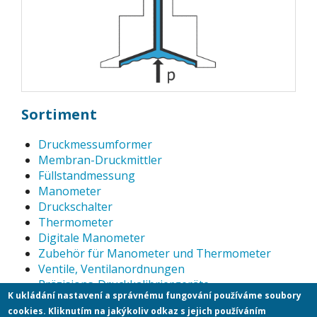
Sortiment
Druckmessumformer
Membran-Druckmittler
Füllstandmessung
Manometer
Druckschalter
Thermometer
Digitale Manometer
Zubehör für Manometer und Thermometer
Ventile, Ventilanordnungen
Präzisions-Druckkalibriergeräte
K ukládání nastavení a správnému fungování používáme soubory
Leistungsrelais
cookies. Kliknutím na jakýkoliv odkaz s jejich používáním
Schwebekörper -Durchflussmessgeräte