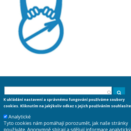
Suche
Suche
K ukládání nastavení a správnému fungování používáme soubory
cookies. Kliknutím na jakýkoliv odkaz s jejich používáním souhlasíte
Analytické
Anmelden
Tyto cookies nám pomáhají porozumět, jak naše stránky
User
používáte. Anonymně sbírají a sdělují informace analytick
account