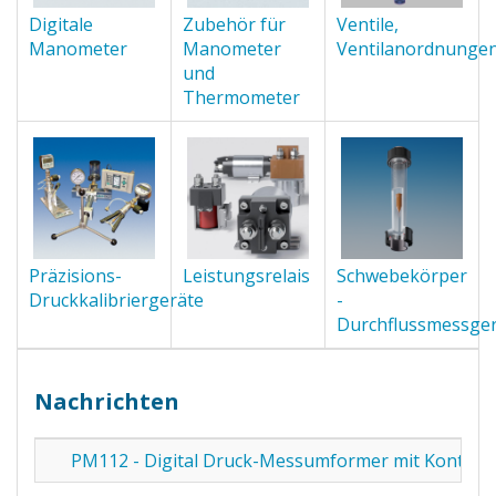
Digitale
Zubehör für
Ventile,
Manometer
Manometer
Ventilanordnunge
und
Thermometer
Präzisions-
Leistungsrelais
Schwebekörper
Druckkalibriergeräte
-
Durchflussmessge
Nachrichten
PM112 - Digital Druck-Messumformer mit Kontakt