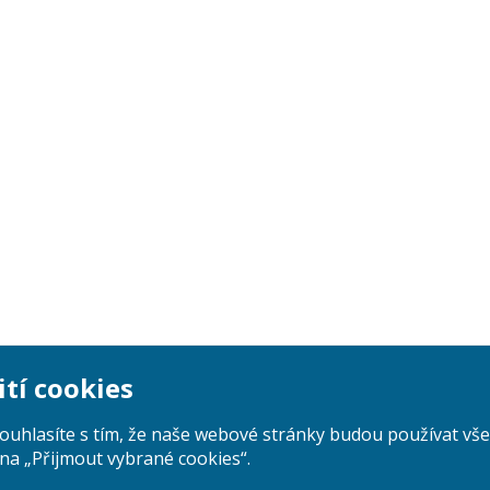
ití cookies
Поиск
souhlasíte s tím, že naše webové stránky budou používat v
na „Přijmout vybrané cookies“.