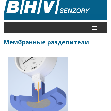
Перейти
к
основному
содержанию
Toggle
navigation
Мембранные разделители