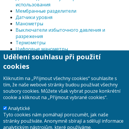
использования
Мембранные разделители
Датчики уровня
Манометры
Выключатели избыточного давления и
разрежения
Tермометры
Цифровые манометры
Udělení souhlasu při použití
Принадлежности
Клапаны, клапанные узлы
cookies
Прецизионные измерители давления и
пневматические калибраторы давления
Kliknutím na „Přijmout všechny cookies“ souhlasíte s
Силовое реле
tím, že naše webové stránky budou používat všechny
Поплавковый расходомер
soubory cookies. Můžete však vybrat pouze konkrétní
cookie a kliknout na „Přijmout vybrané cookies“.
Analytické
Tyto cookies nám pomáhají porozumět, jak naše
Поиск
stránky používáte. Anonymně sbírají a sdělují informace
Поиск
analytickým nástrojům, které používáme.