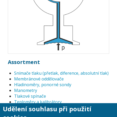
Assortment
Snímače tlaku (přetlak, diference, absolutní tlak)
Membránové oddělovače
Hladinoměry, ponorné sondy
Manometry
Tlakové spínače
Teploměry a kalibrátory
Udělení souhlasu při použití
Digitální tlakoměry
Příslušenství k tlakoměrům