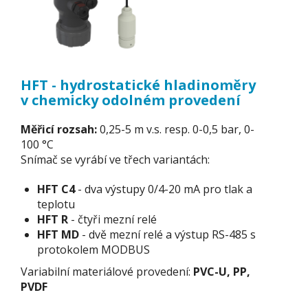
HFT - hydrostatické hladinoměry
v chemicky odolném provedení
Měřicí rozsah:
0,25-5 m v.s. resp. 0-0,5 bar, 0-
100 °C
Snímač se vyrábí ve třech variantách:
HFT C4
- dva výstupy 0/4-20 mA pro tlak a
teplotu
HFT R
- čtyři mezní relé
HFT MD
- dvě mezní relé a výstup RS-485 s
protokolem MODBUS
Variabilní materiálové provedení:
PVC-U,
PP,
PVDF