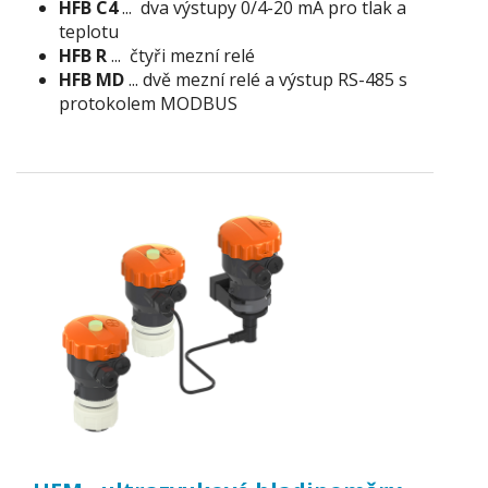
HFB C4
... dva výstupy 0/4-20 mA pro tlak a
teplotu
HFB R
... čtyři mezní relé
HFB MD
... dvě mezní relé a výstup RS-485 s
protokolem MODBUS