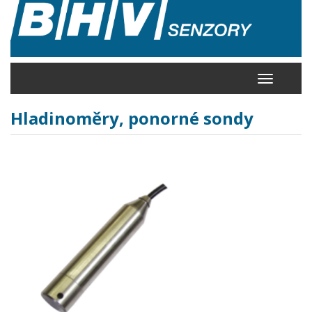
Přejít
k
hlavnímu
obsahu
Toggle
navigation
Hladinoměry, ponorné sondy