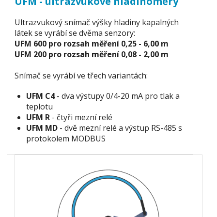
UFM - ultrazvukové hladinoměry
Ultrazvukový snímač výšky hladiny kapalných
látek se vyrábí se dvěma senzory:
UFM 600 pro rozsah měření 0,25 - 6,00 m
UFM 200 pro rozsah měření 0,08 - 2,00 m
Snímač se vyrábí ve třech variantách:
UFM C4
- dva výstupy 0/4-20 mA pro tlak a
teplotu
UFM R
- čtyři mezní relé
UFM MD
- dvě mezní relé a výstup RS-485 s
protokolem MODBUS