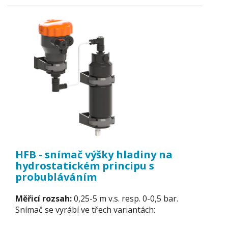
HFB - snímač výšky hladiny na
hydrostatickém principu s
probubláváním
Měřicí rozsah:
0,25-5 m v.s. resp. 0-0,5 bar.
Snímač se vyrábí ve třech variantách: