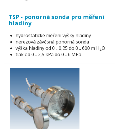
TSP - ponorná sonda pro měření
hladiny
hydrostatické měření výšky hladiny
nerezová závěsná ponorná sonda
výška hladiny od 0 .. 0,25 do 0 .. 600 m H
O
2
tlak od 0 .. 2,5 kPa do 0 .. 6
MPa