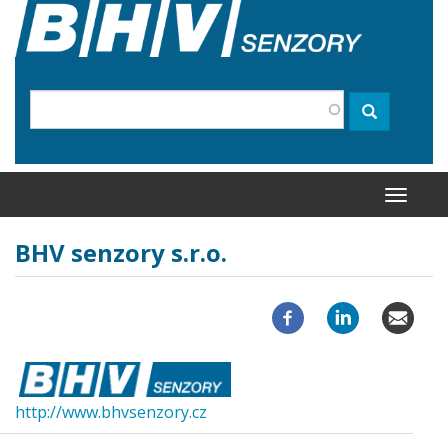
Direkt
zum
Inhalt
Suche
Suche
Navigati
aktivier
BHV senzory s.r.o.
http://www.bhvsenzory.cz