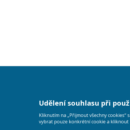
User
Udělení souhlasu při použ
account
menu
Kliknutím na „Přijmout všechny cookies“ 
vybrat pouze konkrétní cookie a kliknout 