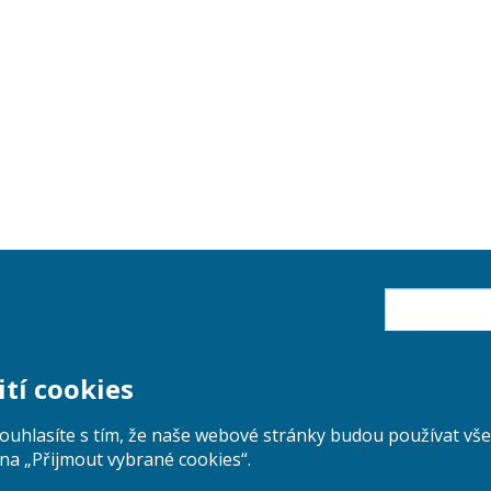
Пошук
ití cookies
souhlasíte s tím, že naše webové stránky budou používat v
na „Přijmout vybrané cookies“.