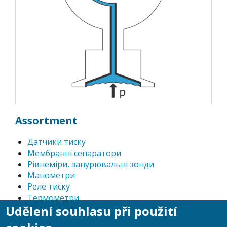
Assortment
Датчики тиску
Мембранні сепаратори
Рівнеміри, занурювальні зонди
Манометри
Реле тиску
Термометри
Udělení souhlasu při použití
Цифрові манометри
Приладдя до манометрів