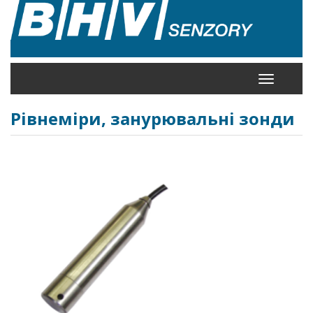
Перейти
до
основного
вмісту
Toggle
navigation
Рівнеміри, занурювальні зонди