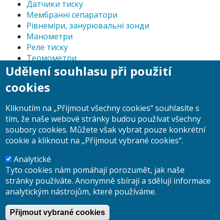
Датчики тиску
Мембранні сепаратори
Рівнеміри, занурювальні зонди
Манометри
Реле тиску
Термометри
Udělení souhlasu při použití
Цифрові манометри
Приладдя до манометрів
cookies
Клапани, клапанна арматура
Калібратори тиску
Kliknutím na „Přijmout všechny cookies“ souhlasíte s
Реле потужності
tím, že naše webové stránky budou používat všechny
Плавункові витратоміри
soubory cookies. Můžete však vybrat pouze konkrétní
cookie a kliknout na „Přijmout vybrané cookies“.
Analytické
Tyto cookies nám pomáhají porozumět, jak naše
Пошук
stránky používáte. Anonymně sbírají a sdělují informace
Пошук
analytickým nástrojům, které používáme.
Přijmout vybrané cookies