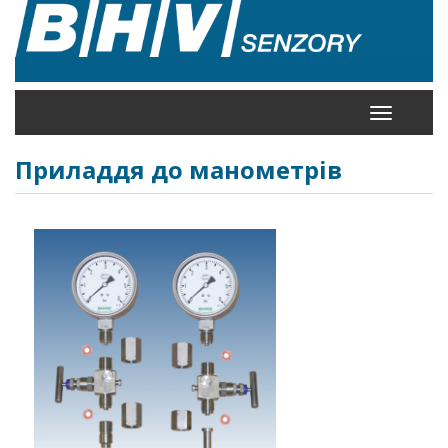
Перейти
до
основного
вмісту
Toggle
navigation
Приладдя до манометрів